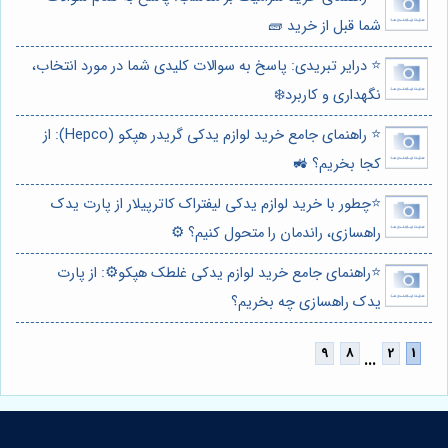
شما قبل از خرید 🧱
⭐️ درایر تبریدی: پاسخ به سوالات کلیدی شما در مورد انتخاب،
نگهداری و کاربرد❄️
⭐️ راهنمای جامع خرید لوازم یدکی گریدر هپکو (Hepco): از
کجا بخریم؟ 🚜
⭐️چطور با خرید لوازم یدکی لیفتراک کاترپیلار از پارت یدک
راهسازی، راندمان را متحول کنیم؟ ⚙️
⭐️راهنمای جامع خرید لوازم یدکی غلطک هپکو⚙️: از پارت
یدک راهسازی چه بخریم؟
...