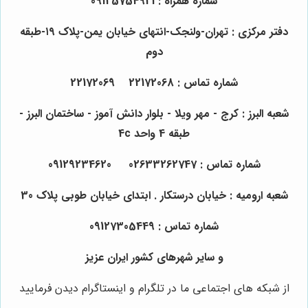
شماره همراه : 09125754921
دفتر مرکزی : تهران-ولنجک-انتهای خیابان یمن-پلاک ۱۹-طبقه
دوم
شماره تماس : 22172068 22172069
شعبه البرز : کرج - مهر ویلا - بلوار دانش آموز - ساختمان البرز -
طبقه 4 واحد 4c
شماره تماس : 02633262747 09129234620
شعبه ارومیه : خیابان درستکار . ابتدای خیابان طوبی پلاک 30
شماره تماس : 09127305449
و سایر شهرهای کشور ایران عزیز
از شبکه های اجتماعی ما در تلگرام و اینستاگرام دیدن فرمایید