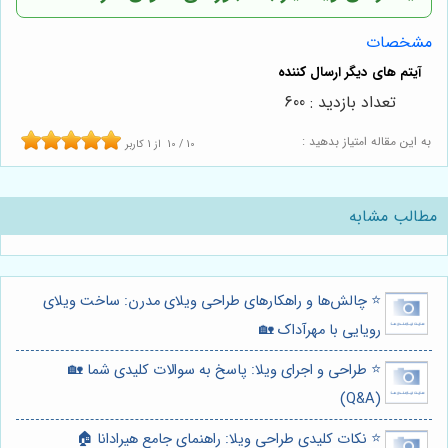
مشخصات
تعداد بازدید : 600
به این مقاله امتیاز بدهید :
10
/
10
از
1
کاربر
مطالب مشابه
⭐️ چالش‌ها و راهکارهای طراحی ویلای مدرن: ساخت ویلای
رویایی با مهرآداک 🏡
⭐️ طراحی و اجرای ویلا: پاسخ به سوالات کلیدی شما 🏡
(Q&A)
⭐️ نکات کلیدی طراحی ویلا: راهنمای جامع هیرادانا 🏠