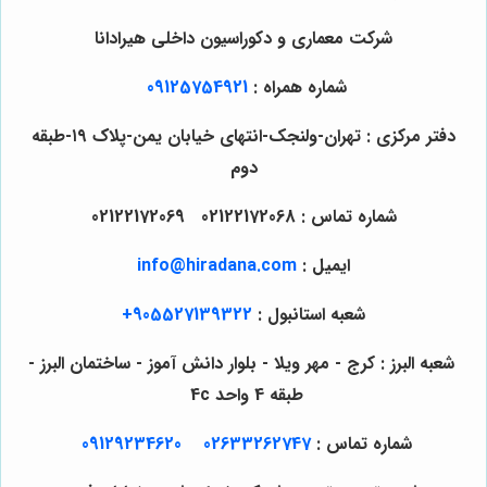
شرکت معماری و دکوراسیون داخلی هیرادانا
شماره همراه :
09125754921
دفتر مرکزی : تهران-ولنجک-انتهای خیابان یمن-پلاک ۱۹-طبقه
دوم
شماره تماس : 02122172068 02122172069
ایمیل :
info@hiradana.com
شعبه استانبول :
905527139322+
شعبه البرز : کرج - مهر ویلا - بلوار دانش آموز - ساختمان البرز -
طبقه 4 واحد 4c
شماره تماس :
02633262747
09129234620