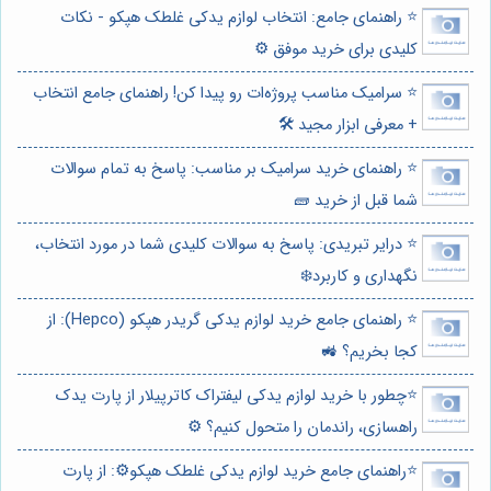
⭐️ راهنمای جامع: انتخاب لوازم یدکی غلطک هپکو - نکات
کلیدی برای خرید موفق ⚙️
⭐️ سرامیک مناسب پروژه‌ات رو پیدا کن! راهنمای جامع انتخاب
+ معرفی ابزار مجید 🛠️
⭐️ راهنمای خرید سرامیک بر مناسب: پاسخ به تمام سوالات
شما قبل از خرید 🧱
⭐️ درایر تبریدی: پاسخ به سوالات کلیدی شما در مورد انتخاب،
نگهداری و کاربرد❄️
⭐️ راهنمای جامع خرید لوازم یدکی گریدر هپکو (Hepco): از
کجا بخریم؟ 🚜
⭐️چطور با خرید لوازم یدکی لیفتراک کاترپیلار از پارت یدک
راهسازی، راندمان را متحول کنیم؟ ⚙️
⭐️راهنمای جامع خرید لوازم یدکی غلطک هپکو⚙️: از پارت