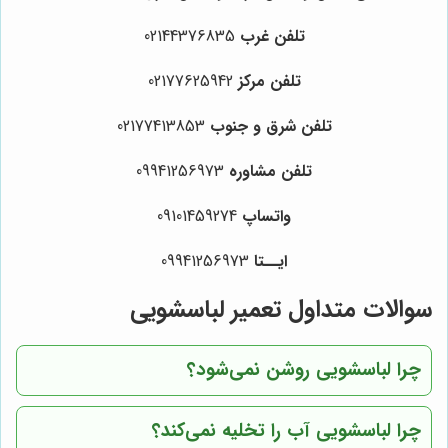
تلفن غرب
021
44376835
تلفن مرکز
02177625942
تلفن شرق و جنوب
02177413853
تلفن مشاوره
09941256973
واتساپ
09101459274
ایــتا
09941256973
سوالات متداول تعمیر لباسشویی
چرا لباسشویی روشن نمی‌شود؟
چرا لباسشویی آب را تخلیه نمی‌کند؟