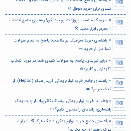
⭐️ راهنمای جامع: انتخاب لوازم یدکی غلطک هپکو - نکات
کلیدی برای خرید موفق ⚙️
⭐️ سرامیک مناسب پروژه‌ات رو پیدا کن! راهنمای جامع انتخاب
+ معرفی ابزار مجید 🛠️
⭐️ راهنمای خرید سرامیک بر مناسب: پاسخ به تمام سوالات
شما قبل از خرید 🧱
⭐️ درایر تبریدی: پاسخ به سوالات کلیدی شما در مورد انتخاب،
نگهداری و کاربرد❄️
⭐️ راهنمای جامع خرید لوازم یدکی گریدر هپکو (Hepco): از
کجا بخریم؟ 🚜
⭐️چطور با خرید لوازم یدکی لیفتراک کاترپیلار از پارت یدک
راهسازی، راندمان را متحول کنیم؟ ⚙️
⭐️راهنمای جامع خرید لوازم یدکی غلطک هپکو⚙️: از پارت
یدک راهسازی چه بخریم؟