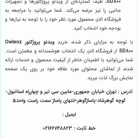
SD800
، طیف گسترده‌ای از ویدئو پروژکتورها و تجهیزات
جانبی را نیز عرضه می‌کند. شما می‌توانید با مراجعه به
فروشگاه النز، محصول مورد نظر خود را با توجه به نیازها و
بودجه خود انتخاب کنید.
با توجه به مزایای ذکر شده، خرید
ویدئو پروژکتور Owlenz
SD800
از فروشگاه النز، یک انتخاب هوشمندانه و مطمئن است.
شما می‌توانید با اطمینان خاطر از کیفیت محصول و خدمات ارائه
شده، از تماشای محتوای مورد علاقه خود بر روی یک صفحه
نمایش بزرگ لذت ببرید.
آدرس : تهران خیابان جمهوری-مابین سی تیر و چهارراه استانبول-
کوچه گوهرشاد-پاساژگوهر-انتهای پاساژ سمت راست واحد5
ایمیل :
خط ثابت : 02166748823