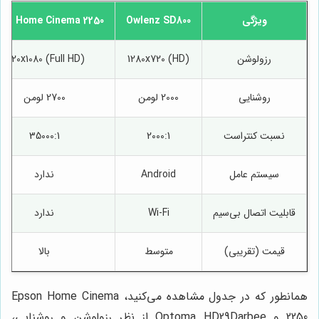
ویژگی
Owlenz SD800
son Home Cinema 2250
رزولوشن
1280x720 (HD)
1920x1080 (Full HD)
روشنایی
2000 لومن
2700 لومن
نسبت کنتراست
2000:1
35000:1
سیستم عامل
Android
ندارد
قابلیت اتصال بی‌سیم
Wi-Fi
ندارد
قیمت (تقریبی)
متوسط
بالا
همانطور که در جدول مشاهده می‌کنید، Epson Home Cinema
2250 و Optoma HD29Darbee از نظر رزولوشن و روشنایی،