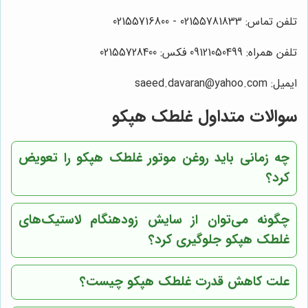
تلفن تماس: 02155781833 - 02155716800
تلفن همراه: 09121050499 فکس: 02155728400
ایمیل: saeed.davaran@yahoo.com
سوالات متداول غلطک هپکو
چه زمانی باید روغن موتور غلطک هپکو را تعویض
کرد؟
چگونه می‌توان از سایش زودهنگام لاستیک‌های
غلطک هپکو جلوگیری کرد؟
علت کاهش قدرت غلطک هپکو چیست؟