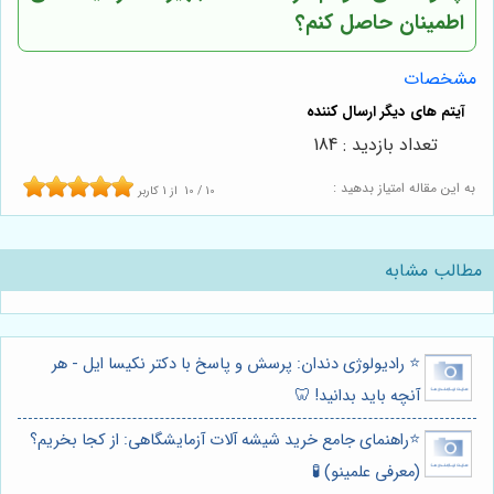
اطمینان حاصل کنم؟
مشخصات
تعداد بازدید : 184
به این مقاله امتیاز بدهید :
10
/
10
از
1
کاربر
مطالب مشابه
⭐️ رادیولوژی دندان: پرسش و پاسخ با دکتر نکیسا ایل - هر
آنچه باید بدانید! 🦷
⭐️راهنمای جامع خرید شیشه آلات آزمایشگاهی: از کجا بخریم؟
(معرفی علمینو) 🧪