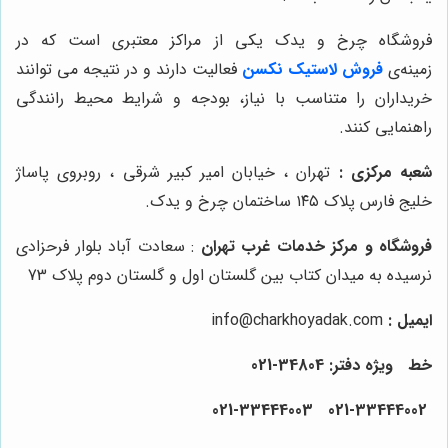
فروشگاه چرخ و یدک یکی از مراکز معتبری است که در
زمینه‌ی
فروش لاستیک نکسن
فعالیت دارند و در نتیجه می توانند
خریداران را متناسب با نیاز، بودجه و شرایط محیط رانندگی
راهنمایی کنند.
شعبه مرکزی
:
تهران ، خیابان امیر کبیر شرقی ، روبروی پاساژ
خلیج فارس پلاک ۱۴۵ ساختمان چرخ و یدک.
فروشگاه و مرکز خدمات غرب تهران
: سعادت آباد بلوار فرحزادی
نرسیده به میدان کتاب بین گلستان اول و گلستان دوم پلاک 73
ایمیل
:
info@charkhoyadak.com
خط ویژه دفتر: 34804-021
021-33444002 021-33444003