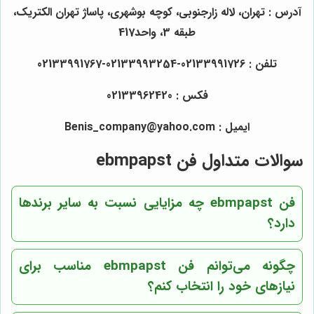
آدرس : تهران، لاله زارجنوبی، کوچه بوشهری، پاساژ تهران الکتریک،
طبقه 3، واحد417
تلفن : 02133991726-02133993254-02133991767
فکس : 02133962420
ایمیل : Benis_company@yahoo.com
سوالات متداول فن ebmpapst
فن ebmpapst چه مزایایی نسبت به سایر برندها
دارد؟
چگونه می‌توانم فن ebmpapst مناسب برای
نیازهای خود را انتخاب کنم؟