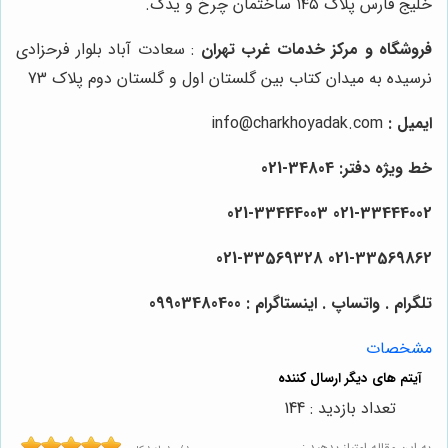
خلیج فارس پلاک ۱۴۵ ساختمان چرخ و یدک.
فروشگاه و مرکز خدمات غرب تهران
: سعادت آباد بلوار فرحزادی
نرسیده به میدان کتاب بین گلستان اول و گلستان دوم پلاک 73
ایمیل :
info@charkhoyadak.com
خط ویژه دفتر: 34804-021
021-33444002 021-33444003
021-33569862 021-33569328
تلگرام . واتساپ . اینستاگرام : 09903480400
مشخصات
تعداد بازدید : 144
به این مقاله امتیاز بدهید :