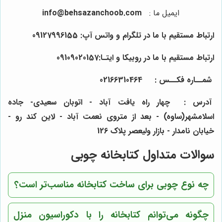
ایمیل ما
:
info@behsazanchoob.com
ارتباط مستقیم با ما در تلگرام و واتس آپ:
09127996155
ارتباط مستقیم با ما در روبیکا و ایتـا:09109020157
شمــاره فکــس :
464
310
66
021
آدرس : چهار راه یافت آباد - اتوبان سعیدی- جاده
اسلامشهر(ساوه) - بعد از متروی نعمت آباد - لاین کند رو -
خیابان نامدار - بازار ولیعصر پلاک 126
سوالات متداول کتابخانه چوبی
چه نوع چوبی برای ساخت کتابخانه مناسب‌تر است؟
چگونه می‌توانم کتابخانه را با دکوراسیون منزل