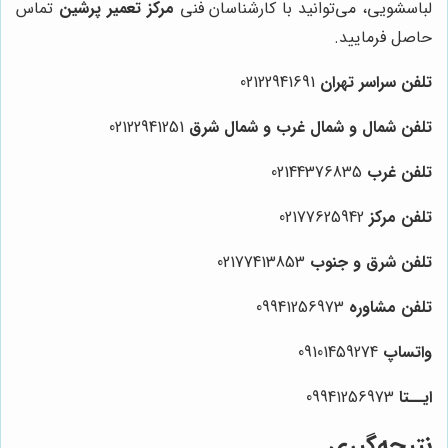
لباسشویی، می‌توانید با کارشناسان فنی
مرکز تعمیر پرشین
تماس
حاصل فرمایید.
تلفن سراسر تهران
02122941691
تلفن شمال و شمال غرب و شمال شرق
02122941251
تلفن غرب
02144376835
تلفن مرکز
02177625942
تلفن شرق و جنوب
02177413853
تلفن مشاوره
09941256973
واتساپ
09101459274
ایــتا
09941256973
نتیجه‌گیری