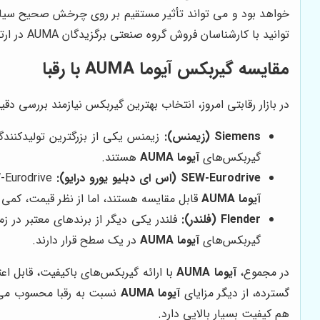
توانید با کارشناسان فروش گروه صنعتی برگزیدگان AUMA در ارتباط باشید.
مقایسه گیربکس آیوما AUMA با رقبا
در بازار رقابتی امروز، انتخاب بهترین گیربکس نیازمند بررسی
Siemens (زیمنس):
زیمنس یکی از بزرگترین تولیدکنندگا
گیربکس‌های
آیوما AUMA
هستند.
SEW-Eurodrive (اس ای دبلیو یورو درایو):
SEW-Eurodrive نیز یکی از تولیدکنندگان مطرح گیربکس در اروپا است. گیربکس‌های SEW-Eurodrive از نظر کیفیت و عملکرد، با گیربکس‌های
آیوما AUMA
قابل مقایسه هستند، اما از نظر قیمت، کمی گ
Flender (فلندر):
فلندر یکی دیگر از برندهای معتبر در ز
گیربکس‌های
آیوما AUMA
در یک سطح قرار دارند.
در مجموع،
آیوما AUMA
با ارائه گیربکس‌های باکیفیت، قابل اع
گسترده، از دیگر مزایای
آیوما AUMA
نسبت به رقبا محسوب می‌شو
هم کیفیت بسیار بالایی دارد.