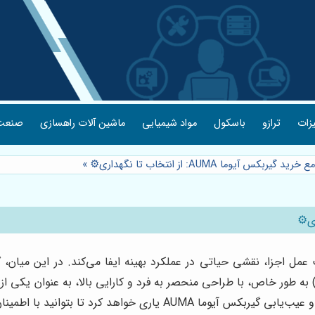
یزات
ترازو
باسکول
مواد شیمیایی
ماشین آلات راهسازی
صنعت 
ربکس آیوما AUMA: از انتخاب تا نگهداری⚙️
»
ل اجزا، نقشی حیاتی در عملکرد بهینه ایفا می‌کند. در این میان، گ
نظیم گشتاور و سرعت را بر عهده دارند. گیربکس آیوما (AUMA) به طور خاص، با طراحی منحصر به فرد و ک
 خاطر، بهترین گزینه را برای نیازهای خود انتخاب کنید.