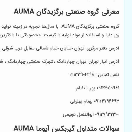
معرفی گروه صنعتی برگزیدگان AUMA
گروه صنعتی برگزیدگان AUMA، با سال‌ه
روز دنیا و استفاده از مواد اولیه با کیفیت، محصولاتی با بالاتر
آدرس دفتر مرکزی: تهران خیابان خیام شمالی مقابل درب شرقی پارک شهر
آدرس انبار تهران: تهران چهاردانگه ،شهرک صنعتی چهاردانگه ، شهر
تلفن تماس : 02133904298
09123019961 پوریا نظام
09124794693 بهنام بهلولی
09127932300 ابوالفضل نجیمی
سوالات متداول گیربکس آیوما AUMA