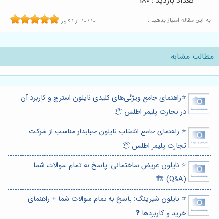
تعداد بازدید : 180
به این مقاله امتیاز بدهید :
10
/
10
از
1
کاربر
مطالب مشابه
⭐️راهنمای جامع ویژگی‌های کلیدی نایلون استرچ و کاربرد آن
در تجارت پلیمر اطلس 📦
⭐️ راهنمای جامع انتخاب نایلون حبابدار مناسب از شرکت
تجارت پلیمر اطلس 📦
⭐️ نایلون عریض ساختمانی: پاسخ به تمام سوالات شما
(Q&A) 🏗️
⭐️ نایلون شیرینگ: پاسخ به تمام سوالات شما + راهنمای
خرید و کاربردها ❓