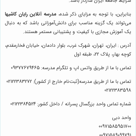
شرایط جامعه ایران سازگار باشد.
بنابراین، با توجه به مزایای ذکر شده،
مدرسه آنلاین رایان کاشیها
می‌تواند یک گزینه مناسب برای دانش‌آموزانی باشد که به دنبال
یک آموزش مجازی با کیفیت و پشتیبانی مستمر هستند.
آدرس : ایران، تهران، شهرک غرب، بلوار دادمان، خیابان فخارمقدم،
کوچه بهار، پلاک 22، طبقه اول
تماس با ما از طریق واتس اپ و تلگرام مدرسه: 09377679465
تماس با ما از طریق مدرسه(ثبت‌نام خارج از کشور): 02122383272
02122383598
شماره تماس واحد بزرگسال پسرانه / داخل کشور: 02122384524
واحد دبی
00971585951700
00971589099791