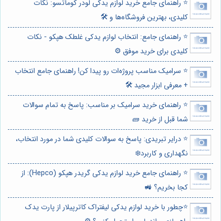
⭐️ راهنمای جامع خرید لوازم یدکی لودر کوماتسو: نکات
کلیدی، بهترین فروشگاه‌ها و 🛠️
⭐️ راهنمای جامع: انتخاب لوازم یدکی غلطک هپکو - نکات
کلیدی برای خرید موفق ⚙️
⭐️ سرامیک مناسب پروژه‌ات رو پیدا کن! راهنمای جامع انتخاب
+ معرفی ابزار مجید 🛠️
⭐️ راهنمای خرید سرامیک بر مناسب: پاسخ به تمام سوالات
شما قبل از خرید 🧱
⭐️ درایر تبریدی: پاسخ به سوالات کلیدی شما در مورد انتخاب،
نگهداری و کاربرد❄️
⭐️ راهنمای جامع خرید لوازم یدکی گریدر هپکو (Hepco): از
کجا بخریم؟ 🚜
⭐️چطور با خرید لوازم یدکی لیفتراک کاترپیلار از پارت یدک