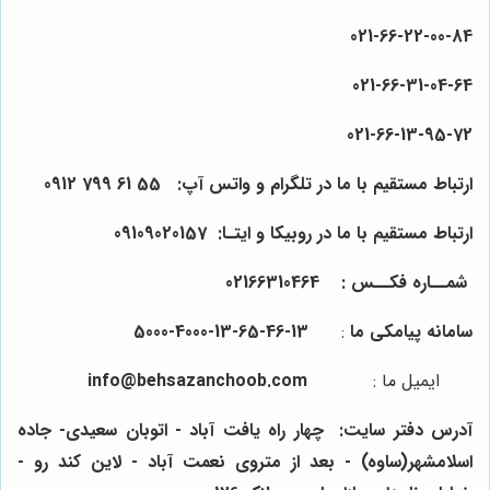
021-
66
-22-
00
-84
021-
66
-31-
04
-64
021-
66
-13-
95
-72
ارتباط مستقیم با ما در تلگرام و واتس آپ:
55
61
799
0912
ارتباط مستقیم با ما در روبیکا و ایتـا: 0910
157
0
2
90
شمــاره فکــس :
64
4
0
31
66
021
سامانه پیامکی ما
:
13-46-65-13-4000-5000
ایمیل ما
:
info@behsazanchoob.com
آدرس دفتر سایت:
چهار راه یافت آباد - اتوبان سعیدی- جاده
اسلامشهر(ساوه) - بعد از متروی نعمت آباد - لاین کند رو -