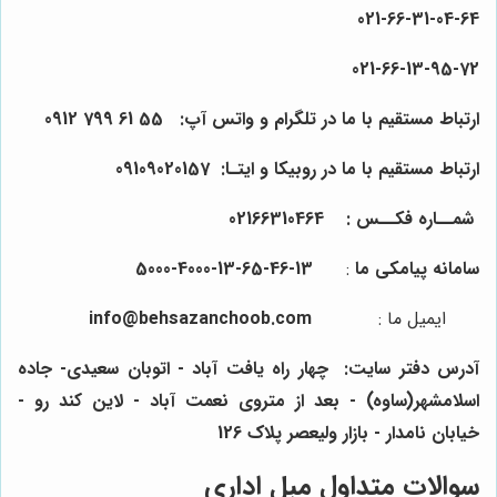
021-
66
-31-
04
-64
021-
66
-13-
95
-72
ارتباط مستقیم با ما در تلگرام و واتس آپ:
55
61
799
0912
ارتباط مستقیم با ما در روبیکا و ایتـا: 0910
157
0
2
90
شمــاره فکــس :
64
4
0
31
66
021
سامانه پیامکی ما
:
13-46-65-13-4000-5000
ایمیل ما
:
info@behsazanchoob.com
آدرس دفتر سایت:
چهار راه یافت آباد - اتوبان سعیدی- جاده
اسلامشهر(ساوه) - بعد از متروی نعمت آباد - لاین کند رو -
خیابان نامدار - بازار ولیعصر پلاک 126
سوالات متداول مبل اداری