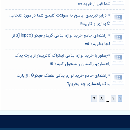
شما قبل از خرید 🧱
⭐️ درایر تبریدی: پاسخ به سوالات کلیدی شما در مورد انتخاب،
نگهداری و کاربرد❄️
⭐️ راهنمای جامع خرید لوازم یدکی گریدر هپکو (Hepco): از
کجا بخریم؟ 🚜
⭐️چطور با خرید لوازم یدکی لیفتراک کاترپیلار از پارت یدک
راهسازی، راندمان را متحول کنیم؟ ⚙️
⭐️راهنمای جامع خرید لوازم یدکی غلطک هپکو⚙️: از پارت
یدک راهسازی چه بخریم؟
...