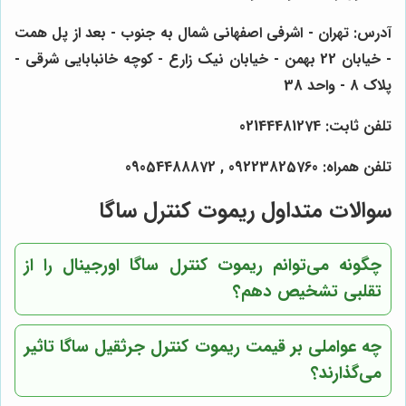
آدرس: تهران - اشرفی اصفهانی شمال به جنوب - بعد از پل همت
- خیابان 22 بهمن - خیابان نیک زارع - کوچه خانبابایی شرقی -
پلاک 8 - واحد 38
تلفن ثابت: 02144481274
تلفن همراه: 09223825760 , 09054488872
سوالات متداول ریموت کنترل ساگا
چگونه می‌توانم ریموت کنترل ساگا اورجینال را از
تقلبی تشخیص دهم؟
چه عواملی بر قیمت ریموت کنترل جرثقیل ساگا تاثیر
می‌گذارند؟