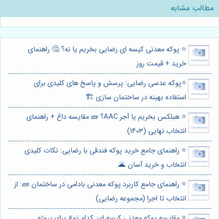
مطالب مشابه
⭐️ پوکه معدنی کیسه ای رضایی بخریم یا نه؟ 🤔 راهنمای
خرید + قیمت روز
⭐️پوکه عدسی رضایی: پرسش و پاسخ های کلیدی برای
استفاده بهینه در ساختمان سازی 🏗️
⭐️ هبلکس بخریم یا آجر AAC؟ 🧱 مقایسه داغ + راهنمای
انتخاب نهایی (1403)
⭐️ راهنمای جامع خرید پوکه فندقی با رضایی: نکات کلیدی
انتخاب و خرید آسان 🌋
⭐️ راهنمای جامع کاربرد پوکه معدنی بادامی در ساختمان 🧱: از
انتخاب تا اجرا (مجموعه رضایی)
⭐️ مقایسه پوکه معدنی کیسه ای: کدام نوع برای پروژه