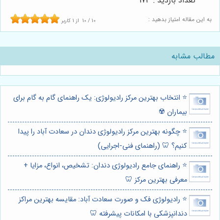
تعداد بازدید : 173
به این مقاله امتیاز بدهید :
10
/
10
از
1
کاربر
مطالب مشابه
⭐️ انتخاب بهترین مرکز رادیولوژی: یک راهنمای گام به گام برای
بیماران ☢️
⭐️ چگونه بهترین مرکز رادیولوژی دندان در سعادت آباد را پیدا
کنیم؟ 🦷 (راهنمای فنی-اجرایی)
⭐️ راهنمای جامع رادیولوژی دندان: تشخیص، انواع، مزایا +
معرفی بهترین مرکز 🦷
⭐️ رادیولوژی فک و صورت سعادت آباد: مقایسه بهترین مراکز
دندانپزشکی با امکانات پیشرفته 🦷