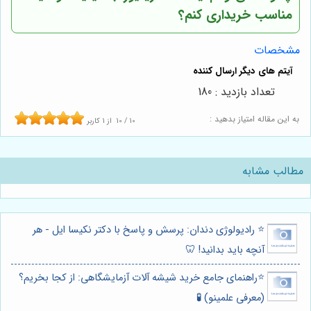
مناسب خریداری کنم؟
مشخصات
تعداد بازدید : 180
به این مقاله امتیاز بدهید :
10
/
10
از
1
کاربر
مطالب مشابه
⭐️ رادیولوژی دندان: پرسش و پاسخ با دکتر نکیسا ایل - هر
آنچه باید بدانید! 🦷
⭐️راهنمای جامع خرید شیشه آلات آزمایشگاهی: از کجا بخریم؟
(معرفی علمینو) 🧪