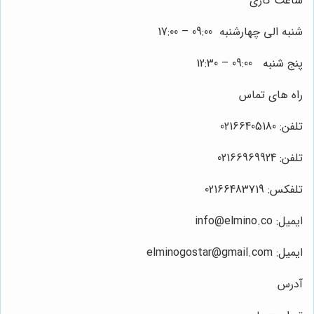
ساعت کاری
شنبه الی چهارشنبه 09:00 – 17:00
پنج شنبه 09:00 – 12:30
راه های تماس
تلفن: 02166405180
تلفن: 02166969924
تلفکس: 02166483719
ایمیل: info@elmino.co
ایمیل: elminogostar@gmail.com
آدرس