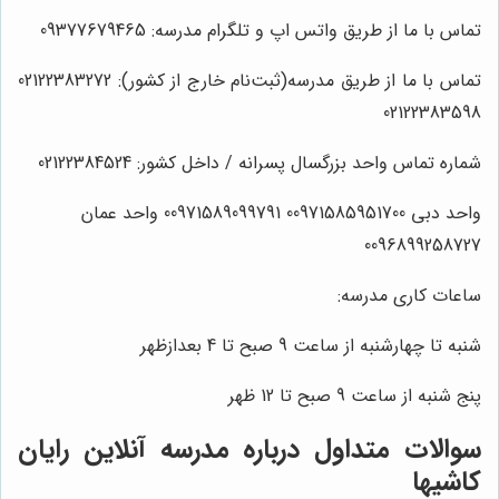
تماس با ما از طریق واتس اپ و تلگرام مدرسه: 09377679465
تماس با ما از طریق مدرسه(ثبت‌نام خارج از کشور): 02122383272
02122383598
شماره تماس واحد بزرگسال پسرانه / داخل کشور: 02122384524
واحد دبی 00971585951700 00971589099791 واحد عمان
0096899258727
ساعات کاری مدرسه:
شنبه تا چهارشنبه از ساعت 9 صبح تا 4 بعدازظهر
پنج شنبه از ساعت 9 صبح تا 12 ظهر
سوالات متداول درباره مدرسه آنلاین رایان
کاشیها