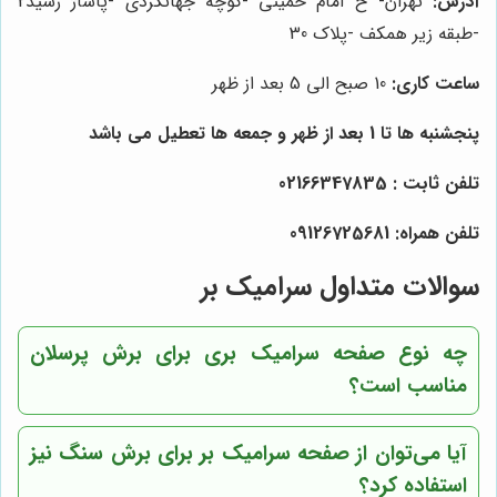
آدرس:
تهران- خ امام خمینی -کوچه جهانگردی -پاساژ رشید2
-طبقه زیر همکف -پلاک 30
ساعت کاری:
10 صبح الی 5 بعد از ظهر
پنجشنبه ها تا 1 بعد از ظهر و جمعه ها تعطیل می باشد
تلفن ثابت : 02166347835
تلفن همراه: 09126725681
سوالات متداول سرامیک بر
چه نوع صفحه سرامیک بری برای برش پرسلان
مناسب است؟
آیا می‌توان از صفحه سرامیک بر برای برش سنگ نیز
استفاده کرد؟