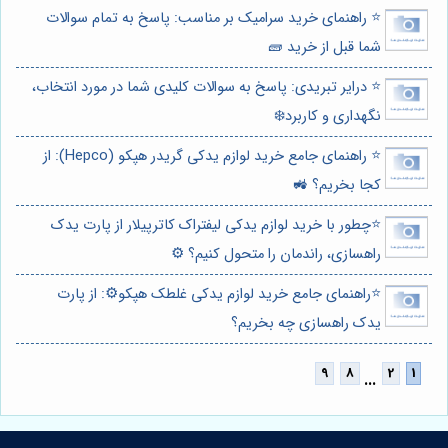
⭐️ راهنمای خرید سرامیک بر مناسب: پاسخ به تمام سوالات
شما قبل از خرید 🧱
⭐️ درایر تبریدی: پاسخ به سوالات کلیدی شما در مورد انتخاب،
نگهداری و کاربرد❄️
⭐️ راهنمای جامع خرید لوازم یدکی گریدر هپکو (Hepco): از
کجا بخریم؟ 🚜
⭐️چطور با خرید لوازم یدکی لیفتراک کاترپیلار از پارت یدک
راهسازی، راندمان را متحول کنیم؟ ⚙️
⭐️راهنمای جامع خرید لوازم یدکی غلطک هپکو⚙️: از پارت
یدک راهسازی چه بخریم؟
...