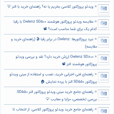
⭐️ ویدئو پروژکتور کلاسی بخریم یا نه؟ راهنمای خرید با النز 💡
⭐️ مقایسه ویدئو پروژکتور هوشمند Owlenz SD500 با رقبا:
کدام یک برای شما مناسب است؟ 📽️
⭐️ نبرد پروژکتورها: Owlenz در برابر رقبا 🎬 (راهنمای خرید و
مقایسه)
⭐️ Owlenz SD800 ارزش خرید دارد؟ نقد و بررسی ویدئو
پروژکتور هوشمند النز 📽️
⭐️ راهنمای فنی-اجرایی خرید، نصب و استفاده از مینی ویدئو
پروژکتور SD550 النز با پرده نمایش 🏠
⭐️ راهنمای جامع خرید مینی ویدئو پروژکتور النز SD550:
بررسی تخصصی، مزایا و معایب 💡
⭐️ راهنمای جامع خرید ویدئو پروژکتور کلاسی: از انتخاب تا