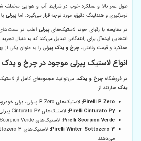
طول عمر بالا و عملکرد خوب در شرایط آب و هوایی مختلف شنا
ترمزگیری و هندلینگ دقیق، مورد توجه قرار می‌گیرد. اما
پیرلی
با 
در مقایسه با رقبای خود، لاستیک‌های
پیرلی
اغلب در تست‌های ع
انتخابی ایده‌آل برای رانندگانی تبدیل می‌کند که به دنبال تجر
عملکرد و قیمت رقابتی،
چرخ و یدک
پیرلی
را به عنوان یکی از به
انواع لاستیک پیرلی موجود در چرخ و یدک
در فروشگاه
چرخ و یدک
، می‌توانید مجموعه‌ای کامل از لاستی
یدک
عبارتند از:
Pirelli P Zero:
لاستیک‌های P Zero پیرلی، برای خودروهای اسپرت و با عملکرد بالا طراحی شده‌اند و عملکردی بی‌نظیر در سرعت‌های بالا و شرایط رانندگی سخت ارائه می‌دهند.
Pirelli Cinturato P7:
لاستیک‌های Cinturato P7 پیرلی، برای خودروهای سواری خانوادگی و لوکس طراحی شده‌اند و ترکیبی عالی از راحتی، ایمنی و طول عمر را ارائه می‌دهند.
Pirelli Scorpion Verde:
لاستیک‌های Scorpion Verde پیرلی، برای خودروهای شاسی بلند و SUV طراحی شده‌اند و عملکردی عالی در شرایط مختلف آب و هوایی و جاده‌ای ارائه می‌دهند.
Pirelli Winter Sottozero 3:
می‌دهند.