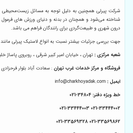
شرکت پیرلی همچنین به دلیل توجه به مسائل زیست‌محیطی و است
شناخته می‌شود و همچنان در بدنه و دنیای ورزش های فرمول ی
درون شهری و طبیعت‌گردی برای رانندگان فراهم می باشد.
جهت بررسی جزئیات بیشتر نسبت به انواع لاستیک پیرلی مانند
شعبه مرکزی :
تهران ، خیابان امیر کبیر شرقی ، روبروی پاساژ خلیج فارس پلاک ۱۴۵ 
فروشگاه و مرکز خدمات غرب تهران
: سعادت آباد بلوار فرحزادی 
ایمیل :
info@charkhoyadak.com
خط ویژه دفتر: 34804-021
021-33444002 021-33444003
021-33569328
021-33569862