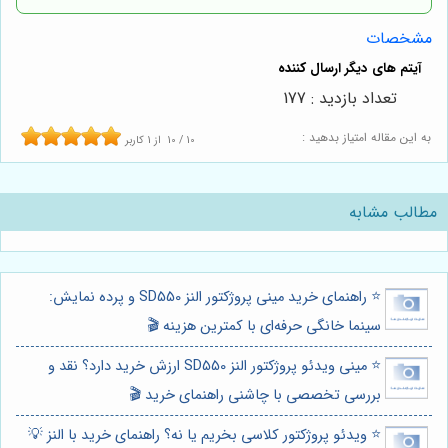
مشخصات
تعداد بازدید : 177
به این مقاله امتیاز بدهید :
10
/
10
از
1
کاربر
مطالب مشابه
⭐️ راهنمای خرید مینی پروژکتور النز SD550 و پرده نمایش:
سینما خانگی حرفه‌ای با کمترین هزینه 🎬
⭐️ مینی ویدئو پروژکتور النز SD550 ارزش خرید دارد؟ نقد و
بررسی تخصصی با چاشنی راهنمای خرید 🎬
⭐️ ویدئو پروژکتور کلاسی بخریم یا نه؟ راهنمای خرید با النز 💡