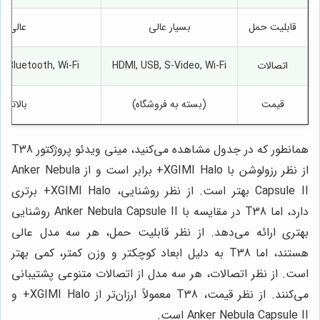
قابلیت حمل
بسیار عالی
عالی
اتصالات
HDMI, USB, S-Video, Wi-Fi
, Bluetooth, Wi-Fi
قیمت
(بسته به فروشگاه)
بالاتر
همانطور که در جدول مشاهده می‌کنید، مینی ویدئو پروژکتور T38
از نظر رزولوشن با XGIMI Halo+ برابر است و از Anker Nebula
Capsule II بهتر است. از نظر روشنایی، XGIMI Halo+ برتری
دارد، اما T38 در مقایسه با Anker Nebula Capsule II روشنایی
بهتری ارائه می‌دهد. از نظر قابلیت حمل، هر سه مدل عالی
هستند، اما T38 به دلیل ابعاد کوچکتر و وزن کمتر، کمی بهتر
است. از نظر اتصالات، هر سه مدل از اتصالات متنوعی پشتیبانی
می‌کنند. از نظر قیمت، T38 معمولاً ارزان‌تر از XGIMI Halo+ و
Anker Nebula Capsule II است.