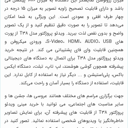
میزان رزولوشن نمایشگر این دستگاه به میزان 1080 پیکسل می
باشد و دارای قابلیت تصحیح زاویه تصویر به میزان 15 درجه در
چهار طرف افقی و عمودی است. این ویژگی به شما امکان
می‌دهد تا تصویر را به صورت دقیق تنظیم کنید و از یک تصویر
واضح و بدون نقص لذت ببرید. ویدئو پروژکتور مدل T38 از پورت
های S-Video، HDMI، AUDIO، USB، ورودی میکروفن و
همچنین قابلیت وای فای پشتیبانی می کند. در نتیجه خرید
ویدئو پروژکتور مدل T38 برای اتصال به دستگاه های دیجیتالی
پیشرفته همچون گوشی هوشمند، لپ تاپ، تبلت، دستگاه ایکس
باکس، پلی‌استیشن و ... دیگر نیاز به استفاده از کابل ندارد. این
قابلیت، استفاده از دستگاه را بسیار آسان و راحت می‌کند.
جهت برگزاری مراسم های مختلف همانند عروسی ها، جشن ها و
سایر مناسبت های اجتماعی، می توانید با خرید مینی ویدئو
پروژکتور T38 از قابلیت های پیشرفته آن، برای نمایش تصاویر
خاطره‌انگیز یا ویدیوهای شخصی استفاده نمائید. تصور کنید در