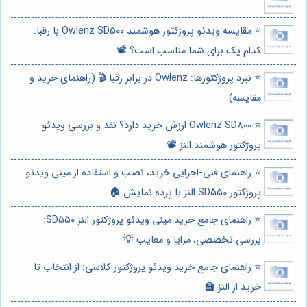
⭐️ مقایسه ویدئو پروژکتور هوشمند Owlenz SD500 با رقبا:
کدام یک برای شما مناسب است؟ 📽️
⭐️ نبرد پروژکتورها: Owlenz در برابر رقبا 🎬 (راهنمای خرید و
مقایسه)
⭐️ Owlenz SD800 ارزش خرید دارد؟ نقد و بررسی ویدئو
پروژکتور هوشمند النز 📽️
⭐️ راهنمای فنی-اجرایی خرید، نصب و استفاده از مینی ویدئو
پروژکتور SD550 النز با پرده نمایش 🏠
⭐️ راهنمای جامع خرید مینی ویدئو پروژکتور النز SD550:
بررسی تخصصی، مزایا و معایب 💡
⭐️ راهنمای جامع خرید ویدئو پروژکتور کلاسی: از انتخاب تا
خرید از النز 🏫