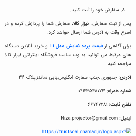
سفارش خود را ثبت کنید.
پس از ثبت سفارش،
نیزار کالا
، سفارش شما را پردازش کرده و در
اسرع وقت به آدرس شما ارسال خواهد کرد.
برای آگاهی از
قیمت پرده نمایش مدل T1
و خرید آنلاین دستگاه
های مرتبط می توانید به وب سایت فروشگاه اینترنتی نیزار کالا
مراجعه کنید.
آدرس:
جمهوری ,جنب سفارت انگلیس,بابی ساندز,پلاک 36
شماره همراه:
09123548073
تلفن ثابت:
66747281
ایمیل:
Niza.projector@gmail.com
https://trustseal.enamad.ir/logo.aspx?