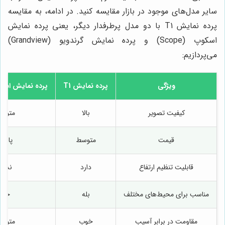
سایر مدل‌های موجود در بازار مقایسه کنید. در ادامه، به مقایسه
پرده نمایش T1 با دو مدل پرطرفدار دیگر، یعنی پرده نمایش
اسکوپ (Scope) و پرده نمایش گرندویو (Grandview)
می‌پردازیم:
ویژگی
پرده نمایش T1
پرده نمایش اسکوپ (e
کیفیت تصویر
بالا
متوس
قیمت
متوسط
پایین
قابلیت تنظیم ارتفاع
دارد
ندارد
مناسب برای محیط‌های مختلف
بله
خیر
مقاومت در برابر آسیب
خوب
متوس