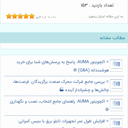
تعداد بازدید : 153
به این مقاله امتیاز بدهید :
10
/
10
از
1
کاربر
مطالب مشابه
⭐️ اکچویتور AUMA: پاسخ به پرسش‌های شما برای خرید
هوشمندانه (Q&A) ⚙️
⭐️ بررسی جامع شرکت محرک صنعت برگزیدگان: فرصت‌ها،
چالش‌ها و چشم‌انداز آینده 🏭
⭐️ اکچویتور AUMA: راهنمای جامع انتخاب، نصب و نگهداری
⚙️
⭐️ افزایش طول عمر تجهیزات تابلو برق با بنیس کمپانی: