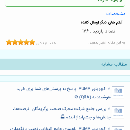
مشخصات
تعداد بازدید : 176
به این مقاله امتیاز بدهید :
10
/
10
از
1
کاربر
مطالب مشابه
⭐️ اکچویتور AUMA: پاسخ به پرسش‌های شما برای خرید
هوشمندانه (Q&A) ⚙️
⭐️ بررسی جامع شرکت محرک صنعت برگزیدگان: فرصت‌ها،
چالش‌ها و چشم‌انداز آینده 🏭
⭐️ اکچویتور AUMA: راهنمای جامع انتخاب، نصب و نگهداری