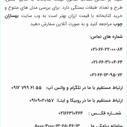
طرح و تعداد طبقات بستگی دارد. برای بررسی مدل های متنوع و
خرید کتابخانه با قیمت ارزان بهتر است به وب سایت
بهسازان
چوب
مراجعه کنید و به صورت آنلاین سفارش دهید.
شماره های تماس:
021-
66
-22-
00
-84
021-
66
-31-
04
-64
021-
66
-13-
95
-72
ارتباط مستقیم با ما در تلگرام و واتس آپ:
55
61
799
0912
ارتباط مستقیم با ما در روبیکا و ایتـا: 0910
157
0
2
90
شمــاره فکــس :
64
4
0
31
66
021
سامانه پیامکی ما
:
13-46-65-13-4000-5000