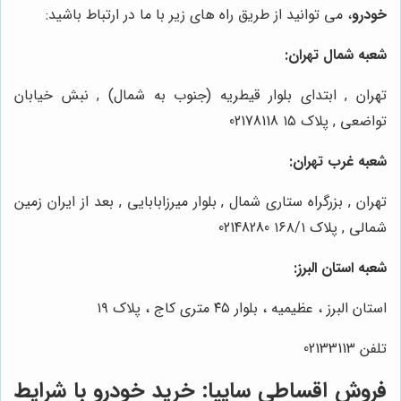
خودرو
، می توانید از طریق راه های زیر با ما در ارتباط باشید:
شعبه شمال تهران:
تهران , ابتدای بلوار قیطریه (جنوب به شمال) , نبش خیابان
تواضعی , پلاک ۱۵ 02178118
شعبه غرب تهران:
تهران , بزرگراه ستاری شمال , بلوار میرزابابایی , بعد از ایران زمین
شمالی , پلاک ۱۶۸/۱ 02148280
شعبه استان البرز:
استان البرز ، عظیمیه ، بلوار ۴۵ متری کاج ، پلاک ۱۹
تلفن 02133113
فروش اقساطی سایپا: خرید خودرو با شرایط