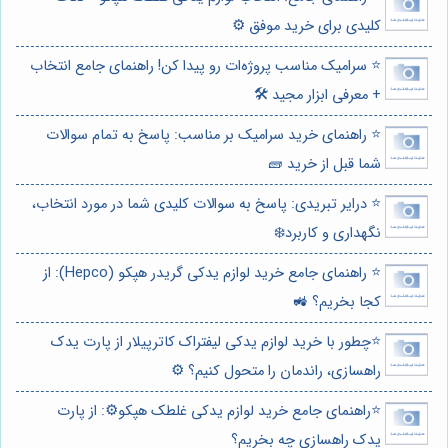
کلیدی برای خرید موفق ⚙️
⭐️ سرامیک مناسب پروژه‌ات رو پیدا کن! راهنمای جامع انتخاب
+ معرفی ابزار مجید 🛠️
⭐️ راهنمای خرید سرامیک بر مناسب: پاسخ به تمام سوالات
شما قبل از خرید 🧱
⭐️ درایر تبریدی: پاسخ به سوالات کلیدی شما در مورد انتخاب،
نگهداری و کاربرد❄️
⭐️ راهنمای جامع خرید لوازم یدکی گریدر هپکو (Hepco): از
کجا بخریم؟ 🚜
⭐️چطور با خرید لوازم یدکی لیفتراک کاترپیلار از پارت یدک
راهسازی، راندمان را متحول کنیم؟ ⚙️
⭐️راهنمای جامع خرید لوازم یدکی غلطک هپکو⚙️: از پارت
یدک راهسازی چه بخریم؟