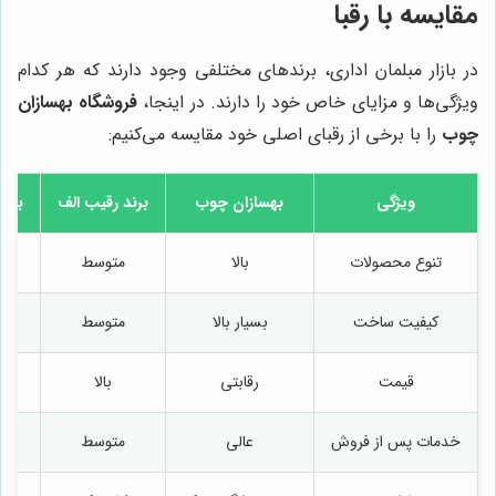
مقایسه با رقبا
در بازار مبلمان اداری، برندهای مختلفی وجود دارند که هر کدام
ویژگی‌ها و مزایای خاص خود را دارند. در اینجا،
فروشگاه بهسازان
چوب
را با برخی از رقبای اصلی خود مقایسه می‌کنیم:
ویژگی
بهسازان چوب
برند رقیب الف
برند
تنوع محصولات
بالا
متوسط
کیفیت ساخت
بسیار بالا
متوسط
م
قیمت
رقابتی
بالا
م
خدمات پس از فروش
عالی
متوسط
ض