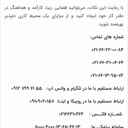
با رعایت این نکات، می‌توانید فضایی زیبا، کارآمد و هماهنگ در
دفتر کار خود ایجاد کنید و از مزایای یک محیط کاری دلپذیر
بهره‌مند شوید.
شماره های تماس:
021-
66
-22-
00
-84
021-
66
-31-
04
-64
021-
66
-13-
95
-72
ارتباط مستقیم با ما در تلگرام و واتس آپ:
55
61
799
0912
ارتباط مستقیم با ما در روبیکا و ایتـا: 0910
157
0
2
90
شمــاره فکــس :
64
4
0
31
66
021
سامانه پیامکی ما
:
13-46-65-13-4000-5000