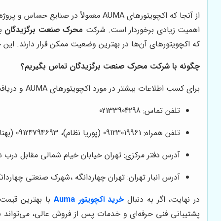
از آنجا که اکچویتورهای AUMA معمولاً 
اهمیت زیادی برخوردار است. شرکت
محرک صنعت برگزیدگان
که اکچویتورهای آن‌ها در بهترین وضعیت ممکن قرار دارند. این 
چگونه با شرکت محرک صنعت برگزیدگان تماس بگیریم؟
برای کسب اطلاعات بیشتر در مورد اکچویتورهای AUMA و دریافت مشاوره تخصصی، می‌توانید با شرکت
تلفن تماس: 02133904298
تلفن همراه: 09123019961 (پوریا نظام)، 09124794693 (بهنام بهلولی)، 09127932300 (ابوالفضل نجیمی)
آدرس دفتر مرکزی: تهران خیابان خیام شمالی مقابل درب شرقی پا
آدرس انبار تهران: تهران چهاردانگه ،شهرک صنعتی چهاردانگه
در نهایت، اگر به دنبال
خرید اکچویتور Auma
با بهترین قیمت
پشتیبانی فنی حرفه‌ای و خدمات پس از فروش عالی، می‌تواند به