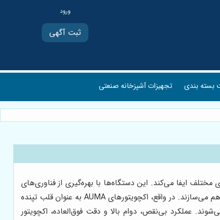
ثبت آگهی
بسته بندی
تجهیزات آشپزخانه صنعتی
های مختلف ایفا می‌کند. این دستگاه‌ها با بهره‌گیری از فناوری‌های
نوین، انرژی الکتریکی را به حرکت مکانیکی تبدیل کرده و امکان کنترل دقیق و ایمن سیالات، گازها و سایر مواد را در صنایع گوناگون فراهم می‌سازند. در واقع، اکچویتورهای AUMA به عنوان قلب تپنده
وند. عملکرد بی‌نقص، دوام بالا و دقت فوق‌العاده، اکچویتور