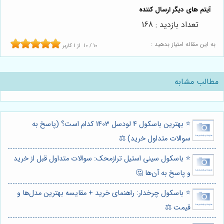
تعداد بازدید : 168
به این مقاله امتیاز بدهید :
10
/
10
از
1
کاربر
مطالب مشابه
⭐️ بهترین باسکول 4 لودسل 1403 کدام است؟ (پاسخ به
سوالات متداول خرید) ⚖️
⭐️ باسکول سینی استیل ترازمحک: سوالات متداول قبل از خرید
و پاسخ به آن‌ها 🤔
⭐️ باسکول چرخدار: راهنمای خرید + مقایسه بهترین مدل‌ها و
قیمت ⚖️