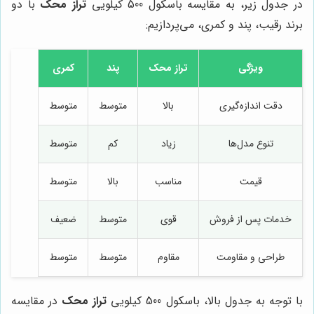
در جدول زیر، به مقایسه باسکول 500 کیلویی
تراز محک
با دو
برند رقیب، پند و کمری، می‌پردازیم:
ویژگی
تراز محک
پند
کمری
دقت اندازه‌گیری
بالا
متوسط
متوسط
تنوع مدل‌ها
زیاد
کم
متوسط
قیمت
مناسب
بالا
متوسط
خدمات پس از فروش
قوی
متوسط
ضعیف
طراحی و مقاومت
مقاوم
متوسط
متوسط
با توجه به جدول بالا، باسکول 500 کیلویی
تراز محک
در مقایسه