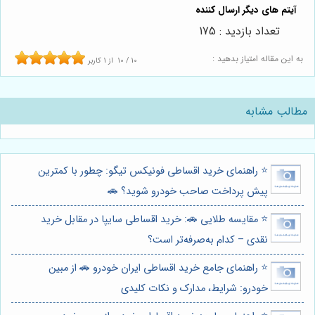
تعداد بازدید : 175
به این مقاله امتیاز بدهید :
10
/
10
از
1
کاربر
مطالب مشابه
⭐️ راهنمای خرید اقساطی فونیکس تیگو: چطور با کمترین
پیش پرداخت صاحب خودرو شوید؟ 🚗
⭐️ مقایسه طلایی 🚗: خرید اقساطی سایپا در مقابل خرید
نقدی – کدام به‌صرفه‌تر است؟
⭐️ راهنمای جامع خرید اقساطی ایران خودرو 🚗 از مبین
خودرو: شرایط، مدارک و نکات کلیدی