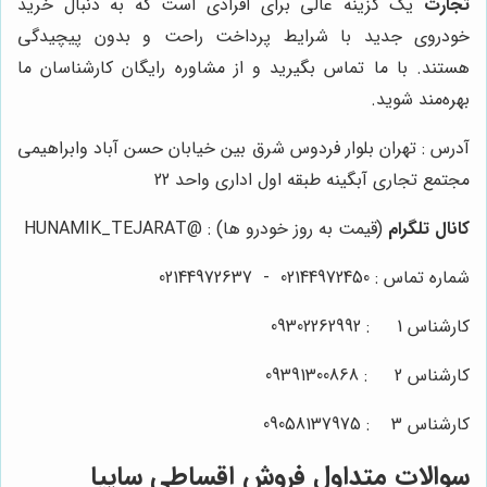
تجارت
یک گزینه عالی برای افرادی است که به دنبال خرید
خودروی جدید با شرایط پرداخت راحت و بدون پیچیدگی
هستند. با ما تماس بگیرید و از مشاوره رایگان کارشناسان ما
بهره‌مند شوید.
آدرس : تهران بلوار فردوس شرق بین خیابان حسن آباد وابراهیمی
مجتمع تجاری آبگینه طبقه اول اداری واحد 22
کانال تلگرام
(قیمت به روز خودرو ها) :
@HUNAMIK_TEJARAT
شماره تماس :
02144972450
-
02144972637
کارشناس 1 :
09302262992
کارشناس 2 :
09391300868
کارشناس 3 :
09058137975
سوالات متداول فروش اقساطی سایپا