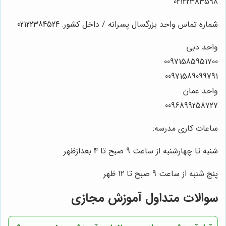
02122383598
شماره تماس واحد بزرگسال پسرانه / داخل کشور: 02122384524
واحد دبی
00971585951700
00971589099791
واحد عمان
0096899258727
ساعات کاری مدرسه:
شنبه تا چهارشنبه از ساعت 9 صبح تا 4 بعدازظهر
پنج شنبه از ساعت 9 صبح تا 12 ظهر
سوالات متداول آموزش مجازی