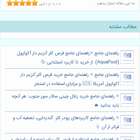
به این مقاله امتیاز بدهید :
10
/
10
از
1
کاربر
مطالب مشابه
راهنمای جامع ⭐️راهنمای جامع قرص کلر آنزیم دار آکواپول
(AquaPool): از خرید تا کاربرد استثنایی 💦
راهنمای جامع ⭐️ راهنمای جامع خرید قرص کلر آنزیم دار
آکواپول آمریکا 🇺🇸 و مزایای استفاده در استخر
⭐️ راهنمای جامع خرید زغال چینی سالار سوز جنوب: هر آنچه
باید بدانید 🔥
⭐️ راهنمای جامع کاربردهای پودر کلر: گندزدایی، تصفیه آب و
فراتر از آن 💧
⭐️ راهنمای جامع استفاده از قرص کلر برای تصفیه آب استخر و