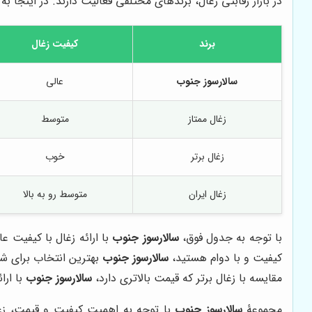
در بازار رقابتی زغال، برندهای مختلفی فعالیت دارند. در اینجا ب
برند
کیفیت زغال
سالارسوز جنوب
عالی
زغال ممتاز
متوسط
زغال برتر
خوب
زغال ایران
متوسط رو به بالا
با توجه به جدول فوق،
سالارسوز جنوب
با ارائه زغال با کیفیت ع
کیفیت و با دوام هستید،
سالارسوز جنوب
بهترین انتخاب برای شم
مقایسه با زغال برتر که قیمت بالاتری دارد،
سالارسوز جنوب
با ارا
مجموعۀ
سالارسوز جنوب
با توجه به اهمیت کیفیت و قیمت، زغال