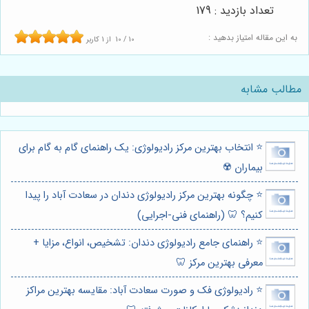
تعداد بازدید : 179
به این مقاله امتیاز بدهید :
10
/
10
از
1
کاربر
مطالب مشابه
⭐️ انتخاب بهترین مرکز رادیولوژی: یک راهنمای گام به گام برای
بیماران ☢️
⭐️ چگونه بهترین مرکز رادیولوژی دندان در سعادت آباد را پیدا
کنیم؟ 🦷 (راهنمای فنی-اجرایی)
⭐️ راهنمای جامع رادیولوژی دندان: تشخیص، انواع، مزایا +
معرفی بهترین مرکز 🦷
⭐️ رادیولوژی فک و صورت سعادت آباد: مقایسه بهترین مراکز