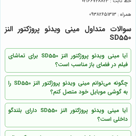
خط ثابت : 02166748823
همراه : 09382651313
سوالات متداول مینی ویدئو پروژکتور النز
SD550
آیا مینی ویدئو پروژکتور النز SD550 برای تماشای
فیلم در فضای باز مناسب است؟
چگونه می‌توانم مینی ویدئو پروژکتور النز SD550 را
به گوشی موبایل خود متصل کنم؟
آیا مینی ویدئو پروژکتور النز SD550 دارای بلندگو
داخلی است؟