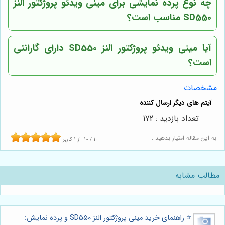
چه نوع پرده نمایشی برای مینی ویدئو پروژکتور النز
SD550 مناسب است؟
آیا مینی ویدئو پروژکتور النز SD550 دارای گارانتی
است؟
مشخصات
تعداد بازدید : 172
به این مقاله امتیاز بدهید :
10
/
10
از
1
کاربر
مطالب مشابه
⭐️ راهنمای خرید مینی پروژکتور النز SD550 و پرده نمایش: