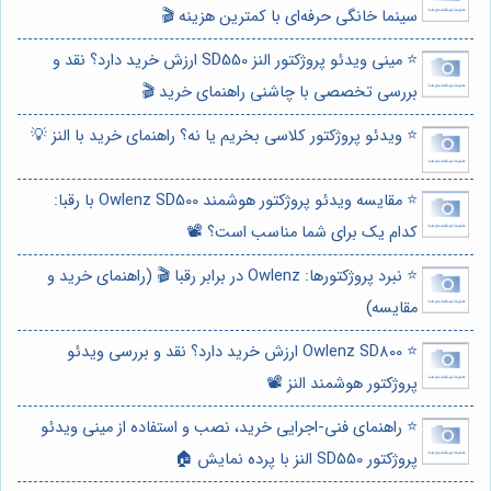
سینما خانگی حرفه‌ای با کمترین هزینه 🎬
⭐️ مینی ویدئو پروژکتور النز SD550 ارزش خرید دارد؟ نقد و
بررسی تخصصی با چاشنی راهنمای خرید 🎬
⭐️ ویدئو پروژکتور کلاسی بخریم یا نه؟ راهنمای خرید با النز 💡
⭐️ مقایسه ویدئو پروژکتور هوشمند Owlenz SD500 با رقبا:
کدام یک برای شما مناسب است؟ 📽️
⭐️ نبرد پروژکتورها: Owlenz در برابر رقبا 🎬 (راهنمای خرید و
مقایسه)
⭐️ Owlenz SD800 ارزش خرید دارد؟ نقد و بررسی ویدئو
پروژکتور هوشمند النز 📽️
⭐️ راهنمای فنی-اجرایی خرید، نصب و استفاده از مینی ویدئو
پروژکتور SD550 النز با پرده نمایش 🏠