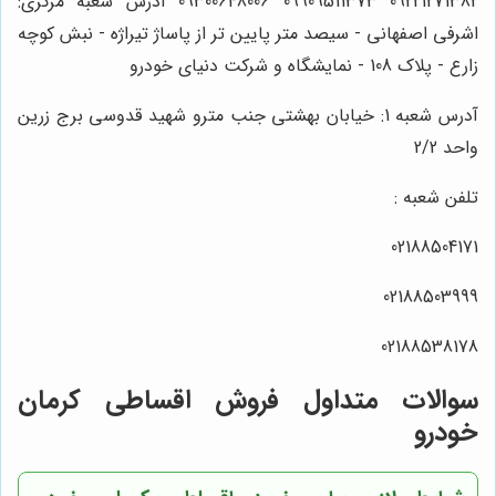
09221271382 09909511373 09300648006 آدرس شعبه مرکزی:
اشرفی اصفهانی - سیصد متر پایین تر از پاساژ تیراژه - نبش کوچه
زارع - پلاک 108 - نمایشگاه و شرکت دنیای خودرو
آدرس شعبه 1: خیابان بهشتی جنب مترو شهید قدوسی برج زرین
واحد 2/2
تلفن شعبه :
02188504171
02188503999
02188538178
سوالات متداول فروش اقساطی کرمان
خودرو