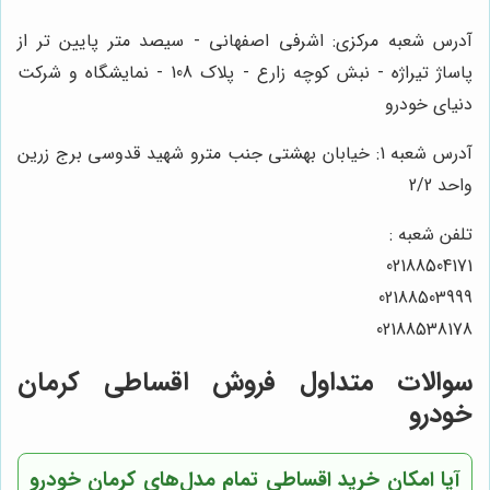
آدرس شعبه مرکزی: اشرفی اصفهانی - سیصد متر پایین تر از
پاساژ تیراژه - نبش کوچه زارع - پلاک 108 - نمایشگاه و شرکت
دنیای خودرو
آدرس شعبه 1: خیابان بهشتی جنب مترو شهید قدوسی برج زرین
واحد 2/2
تلفن شعبه :
02188504171
02188503999
02188538178
سوالات متداول فروش اقساطی کرمان
خودرو
آیا امکان خرید اقساطی تمام مدل‌های کرمان خودرو