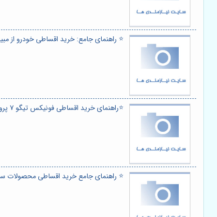
⭐️ راهنمای جامع: خرید اقساطی خودرو از مبی
⭐️راهنمای خرید اقساطی فونیکس تیگو 7 پرو در سال 1403: صفر تا صد شرایط و مدارک 💰
⭐️ راهنمای جامع خرید اقساطی محصولات سایپ