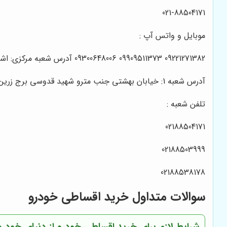
021-88504171
موبایل و واتس آپ :
09221271382 09909511373 09300648006 آدرس شعبه مرکزی: اشرفی اصفهانی - سیصد متر پایین تر از پاساژ تیراژه - نبش کوچه زارع - پلاک 108 - نمایشگاه و شرکت دنیای خودرو
آدرس شعبه 1: خیابان بهشتی جنب مترو شهید قدوسی برج زرین واحد 2/2
تلفن شعبه :
02188504171
02188503999
02188538178
سوالات متداول خرید اقساطی خودرو