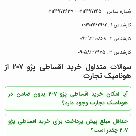
شماره تماس : 02144972450 - 02144972637
کارشناس 1 : 09302262992
کارشناس 2 : 09391300868
کارشناس 3 : 09058137975
سوالات متداول خرید اقساطی پژو 207 از
هونامیک تجارت
آیا امکان خرید اقساطی پژو 207 بدون ضامن در
هونامیک تجارت وجود دارد؟
حداقل مبلغ پیش پرداخت برای خرید اقساطی پژو
207 چقدر است؟