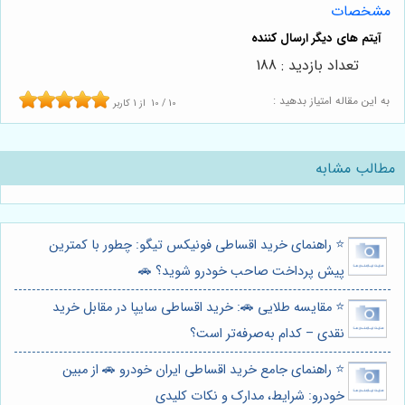
مشخصات
تعداد بازدید : 188
به این مقاله امتیاز بدهید :
10
/
10
از
1
کاربر
مطالب مشابه
⭐️ راهنمای خرید اقساطی فونیکس تیگو: چطور با کمترین
پیش پرداخت صاحب خودرو شوید؟ 🚗
⭐️ مقایسه طلایی 🚗: خرید اقساطی سایپا در مقابل خرید
نقدی – کدام به‌صرفه‌تر است؟
⭐️ راهنمای جامع خرید اقساطی ایران خودرو 🚗 از مبین
خودرو: شرایط، مدارک و نکات کلیدی