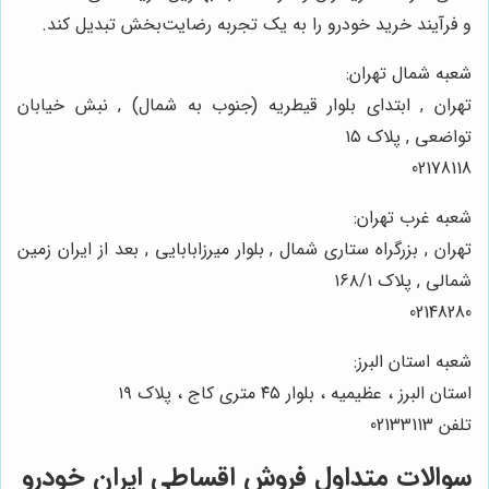
و فرآیند خرید خودرو را به یک تجربه رضایت‌بخش تبدیل کند.
شعبه شمال تهران:
تهران , ابتدای بلوار قیطریه (جنوب به شمال) , نبش خیابان
تواضعی , پلاک ۱۵
02178118
شعبه غرب تهران:
تهران , بزرگراه ستاری شمال , بلوار میرزابابایی , بعد از ایران زمین
شمالی , پلاک ۱۶۸/۱
02148280
شعبه استان البرز:
استان البرز ، عظیمیه ، بلوار ۴۵ متری کاج ، پلاک ۱۹
تلفن 02133113
سوالات متداول فروش اقساطی ایران خودرو