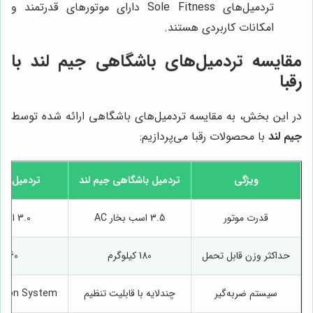
تردمیل‌های Sole Fitness دارای موتورهای قدرتمند و
امکانات کاربردی هستند.
مقایسه تردمیل‌های باشگاهی جیم لند با
رقبا
در این بخش، به مقایسه تردمیل‌های باشگاهی ارائه شده توسط
جیم لند
با محصولات رقبا می‌پردازیم:
ویژگی
تردمیل باشگاهی
جیم لند
تردمیل Life Fitness
قدرت موتور
3.5 اسب بخار AC
3.0 اسب بخار AC
حداکثر وزن قابل تحمل
180 کیلوگرم
160 کیلوگرم
سیستم ضربه‌گیر
چندلایه با قابلیت تنظیم
ption System